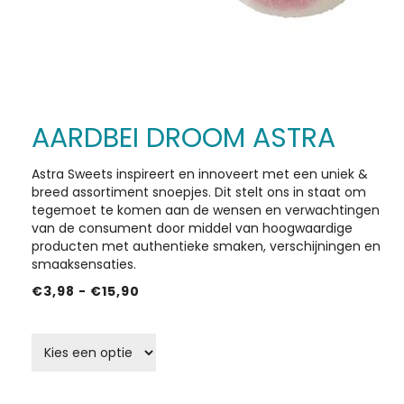
AARDBEI DROOM ASTRA
HOME
Astra Sweets inspireert en innoveert met een uniek &
ACTIES
breed assortiment snoepjes. Dit stelt ons in staat om
tegemoet te komen aan de wensen en verwachtingen
IN DE KIJKER
van de consument door middel van hoogwaardige
producten met authentieke smaken, verschijningen en
smaaksensaties.
SHOP
Prijsklasse:
€
3,98
-
€
15,90
€3,98
OVER ONS
grammage schep snoep
tot
€15,90
CONTACT