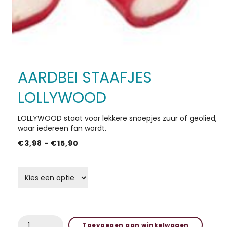
HOME
AARDBEI STAAFJES
ACTIES
LOLLYWOOD
IN DE KIJKER
LOLLYWOOD staat voor lekkere snoepjes zuur of geolied,
waar iedereen fan wordt.
SHOP
Prijsklasse:
€
3,98
-
€
15,90
€3,98
grammage schep snoep
tot
OVER ONS
€15,90
CONTACT
AARDBEI
Toevoegen aan winkelwagen