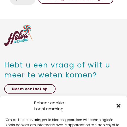
STAAFJES
LOLLYWOOD
aantal
Hebt u een vraag of wilt u
meer te weten komen?
Neem contact op
Beheer cookie
toestemming
Kattestraat 27 bus 5,
1785 Merchtem
Om de beste ervaringen te bieden, gebruiken wij technologieën
zoals cookies om informatie over je apparaat op te slaan en/of te