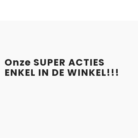
HOME
ACTIES
IN DE KIJKER
SHOP
Onze SUPER ACTIES
OVER ONS
ENKEL IN DE WINKEL!!!
CONTACT