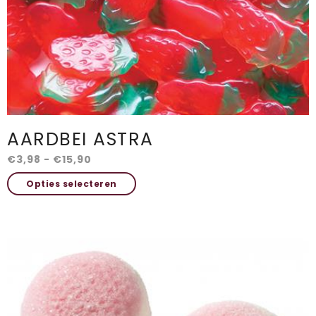
AARDBEI ASTRA
Prijsklasse:
€
3,98
-
€
15,90
€3,98
Dit
Opties selecteren
tot
product
€15,90
heeft
meerdere
variaties.
Deze
optie
kan
gekozen
worden