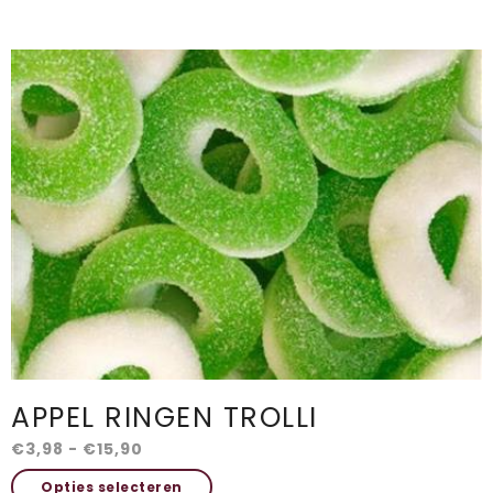
heeft
meerdere
variaties.
Deze
optie
kan
gekozen
worden
op
de
productpagina
APPEL RINGEN TROLLI
Prijsklasse:
€
3,98
-
€
15,90
€3,98
Dit
Opties selecteren
tot