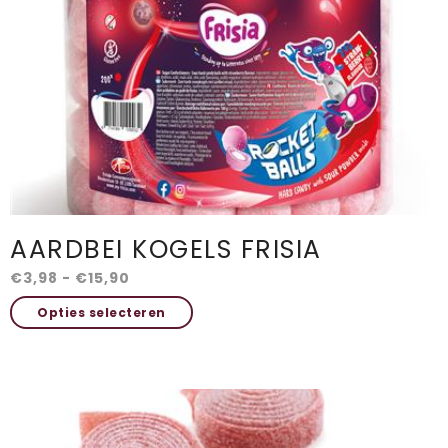
worden
op
de
productpagina
AARDBEI KOGELS FRISIA
Prijsklasse:
€
3,98
-
€
15,90
€3,98
Dit
Opties selecteren
tot
product
€15,90
heeft
meerdere
variaties.
Deze
optie
kan