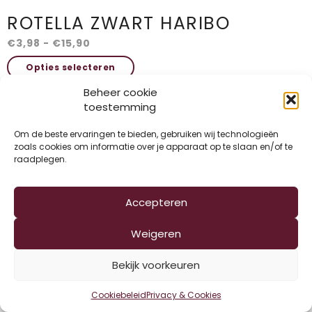
ROTELLA ZWART HARIBO
Prijsklasse:
€
3,98
-
€
15,90
€3,98
Dit
Opties selecteren
tot
product
€15,90
heeft
Beheer cookie
meerdere
toestemming
variaties.
Deze
Om de beste ervaringen te bieden, gebruiken wij technologieën
optie
zoals cookies om informatie over je apparaat op te slaan en/of te
kan
raadplegen.
gekozen
worden
1
2
op
Accepteren
de
productpagina
Weigeren
Bekijk voorkeuren
Cookiebeleid
Privacy & Cookies