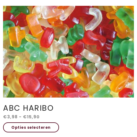
variaties.
Deze
optie
kan
gekozen
worden
op
de
productpagina
ABC HARIBO
Prijsklasse:
€
3,98
-
€
15,90
€3,98
Dit
Opties selecteren
tot
product
€15,90