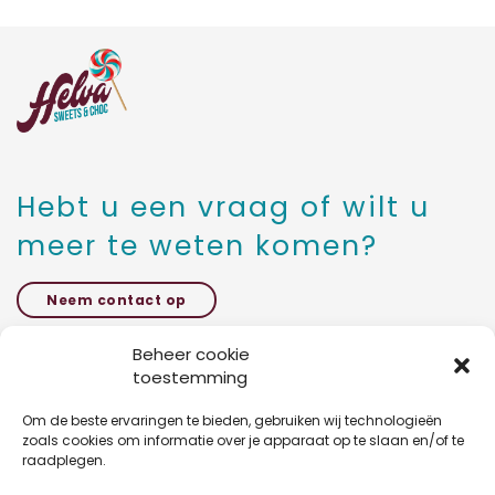
Suikerbonen
mat
SHOP
1kg
PC
OVER ONS
aantal
CONTACT
Hebt u een vraag of wilt u
meer te weten komen?
Neem contact op
Beheer cookie
toestemming
Kattestraat 27 bus 5,
1785 Merchtem
Om de beste ervaringen te bieden, gebruiken wij technologieën
zoals cookies om informatie over je apparaat op te slaan en/of te
raadplegen.
+32 47 03 54 46 3