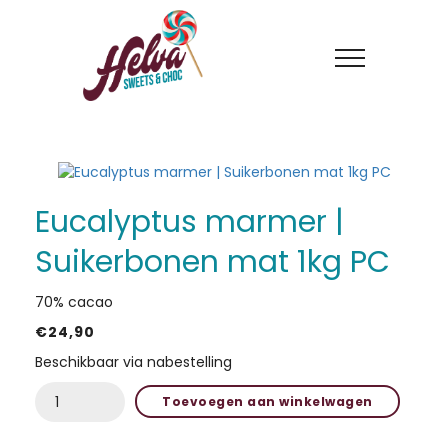
Eucalyptus marmer |
Suikerbonen mat 1kg PC
70% cacao
€
24,90
HOME
Beschikbaar via nabestelling
ACTIES
Eucalyptus
Toevoegen aan winkelwagen
marmer
IN DE KIJKER
|