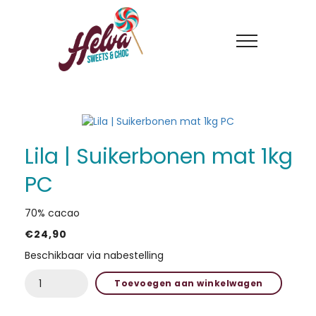
Lila | Suikerbonen mat 1kg
PC
70% cacao
€
24,90
HOME
Beschikbaar via nabestelling
ACTIES
Lila
Toevoegen aan winkelwagen
|
IN DE KIJKER
Suikerbonen