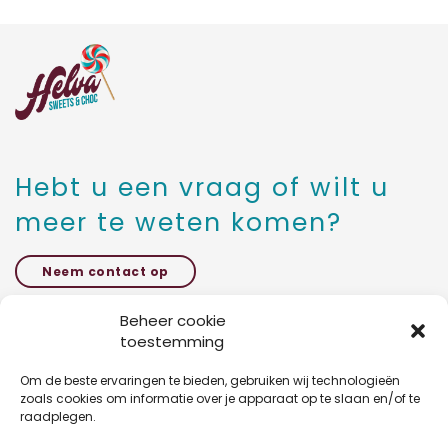
mat
1kg
SHOP
PC
aantal
OVER ONS
CONTACT
Hebt u een vraag of wilt u
meer te weten komen?
Neem contact op
Beheer cookie
toestemming
Kattestraat 27 bus 5,
1785 Merchtem
Om de beste ervaringen te bieden, gebruiken wij technologieën
zoals cookies om informatie over je apparaat op te slaan en/of te
raadplegen.
+32 47 03 54 46 3