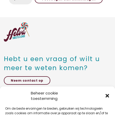
PAASEITJES
MIX
250-
1000
GRAM
aantal
Hebt u een vraag of wilt u
meer te weten komen?
Neem contact op
Beheer cookie
toestemming
Kattestraat 27 bus 5,
1785 Merchtem
Om de beste ervaringen te bieden, gebruiken wij technologieën
zoals cookies om informatie over je apparaat op te slaan en/of te