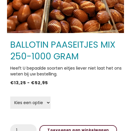
HOME
BALLOTIN PAASEITJES MIX
ACTIES
250-1000 GRAM
IN DE KIJKER
Heeft U bepaalde soorten eitjes liever niet laat het ons
weten bij uw bestelling.
SHOP
Prijsklasse:
€
13,25
-
€
52,95
€13,25
grammage schep snoep
tot
OVER ONS
€52,95
CONTACT
BALLOTIN
Toevoegen aan winkelwagen