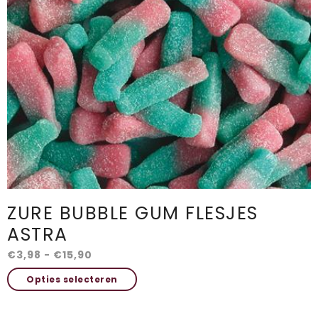
optie
kan
gekozen
worden
op
de
productpagina
ZURE BUBBLE GUM FLESJES
ASTRA
Prijsklasse:
€
3,98
-
€
15,90
€3,98
Dit
Opties selecteren
tot
product
€15,90
heeft
meerdere