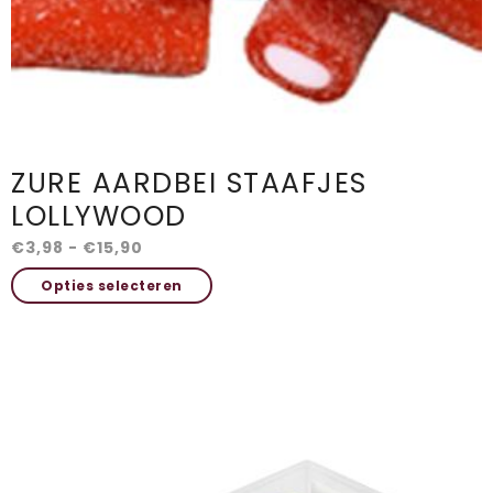
ZURE AARDBEI STAAFJES
LOLLYWOOD
Prijsklasse:
€
3,98
-
€
15,90
€3,98
Dit
Opties selecteren
tot
product
€15,90
heeft
meerdere
variaties.
Deze
optie
kan
gekozen
worden