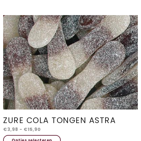
heeft
meerdere
variaties.
Deze
optie
kan
gekozen
worden
op
de
productpagina
ZURE COLA TONGEN ASTRA
Prijsklasse:
€
3,98
-
€
15,90
€3,98
Dit
Opties selecteren