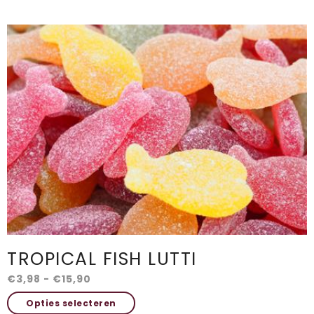
TROPICAL FISH LUTTI
Prijsklasse:
€
3,98
-
€
15,90
€3,98
Dit
Opties selecteren
tot
product