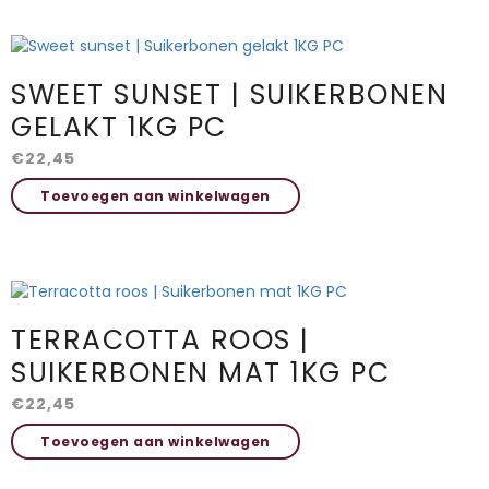
meerdere
variaties.
Deze
optie
SWEET SUNSET | SUIKERBONEN
kan
gekozen
GELAKT 1KG PC
worden
€
22,45
op
de
Toevoegen aan winkelwagen
productpagina
TERRACOTTA ROOS |
SUIKERBONEN MAT 1KG PC
€
22,45
Toevoegen aan winkelwagen