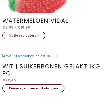
WATERMELOEN VIDAL
Prijsklasse:
€
3,98
-
€
15,90
€3,98
Dit
Opties selecteren
tot
product
€15,90
heeft
meerdere
variaties.
HOME
Deze
optie
WIT | SUIKERBONEN GELAKT 1KG
ACTIES
kan
gekozen
PC
worden
IN DE KIJKER
€
22,45
op
de
SHOP
Toevoegen aan winkelwagen
productpagina
OVER ONS