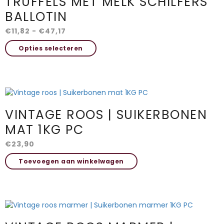
TRUFFELS MET MELK SCHILFERS
BALLOTIN
Prijsklasse:
€
11,82
-
€
47,17
€11,82
Dit
Opties selecteren
tot
product
€47,17
heeft
meerdere
variaties.
Deze
optie
VINTAGE ROOS | SUIKERBONEN
kan
gekozen
MAT 1KG PC
worden
€
23,90
op
de
Toevoegen aan winkelwagen
productpagina