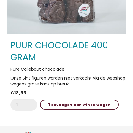
HOME
ACTIES
PUUR CHOCOLADE 400
IN DE KIJKER
GRAM
SHOP
Pure Callebaut chocolade
Onze Sint figuren worden niet verkocht via de webshop
OVER ONS
wegens grote kans op breuk.
€
18,95
CONTACT
PUUR
Toevoegen aan winkelwagen
CHOCOLADE
400
GRAM
aantal