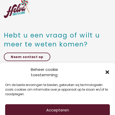
Hebt u een vraag of wilt u
meer te weten komen?
Neem contact op
Beheer cookie
toestemming
Kattestraat 27 bus 5,
1785 Merchtem
Om de beste ervaringen te bieden, gebruiken wij technologieën
zoals cookies om informatie over je apparaat op te slaan en/of te
raadplegen.
+32 47 03 54 46 3
Accepteren