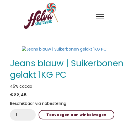
Jeans blauw | Suikerbonen
gelakt 1KG PC
45% cacao
€
22,45
HOME
Beschikbaar via nabestelling
ACTIES
Jeans
Toevoegen aan winkelwagen
blauw
IN DE KIJKER
|