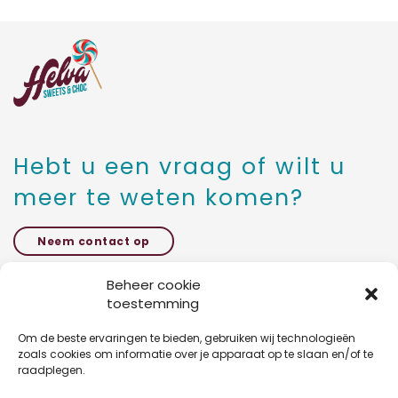
Suikerbonen
gelakt
SHOP
1KG
PC
OVER ONS
aantal
CONTACT
Hebt u een vraag of wilt u
meer te weten komen?
Neem contact op
Beheer cookie
toestemming
Kattestraat 27 bus 5,
1785 Merchtem
Om de beste ervaringen te bieden, gebruiken wij technologieën
zoals cookies om informatie over je apparaat op te slaan en/of te
raadplegen.
+32 47 03 54 46 3